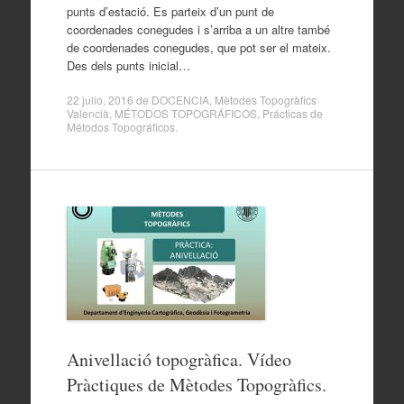
punts d’estació. Es parteix d’un punt de
coordenades conegudes i s’arriba a un altre també
de coordenades conegudes, que pot ser el mateix.
Des dels punts inicial…
22 julio, 2016
de
DOCENCIA
,
Mètodes Topogràfics
Valencià
,
MÉTODOS TOPOGRÁFICOS
,
Prácticas de
Métodos Topográficos
.
Anivellació topogràfica. Vídeo
Pràctiques de Mètodes Topogràfics.