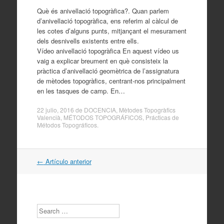
Què és anivellació topogràfica?. Quan parlem
d’anivellació topogràfica, ens referim al càlcul de
les cotes d’alguns punts, mitjançant el mesurament
dels desnivells existents entre ells.
Vídeo anivellació topogràfica En aquest vídeo us
vaig a explicar breument en què consisteix la
pràctica d’anivellació geomètrica de l’assignatura
de mètodes topogràfics, centrant-nos principalment
en les tasques de camp. En…
22 julio, 2016
de
DOCENCIA
,
Mètodes Topogràfics
Valencià
,
MÉTODOS TOPOGRÁFICOS
,
Prácticas de
Métodos Topográficos
.
Navegación
←
Artículo anterior
por
artículos
Search