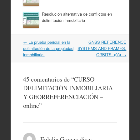
Resolución alternativa de conflictos en
delimitación inmobiliaria
Navegación
←
La prueba pericial en la
GNSS REFERENCE
por
delimitación de la propiedad
SYSTEMS AND FRAMES.
artículos
inmobiliaria.
ORBITS. (03)
→
45 comentarios de “
CURSO
DELIMITACIÓN INMOBILIARIA
Y GEORREFERENCIACIÓN –
online
”
Eulalia Gomez
dice: