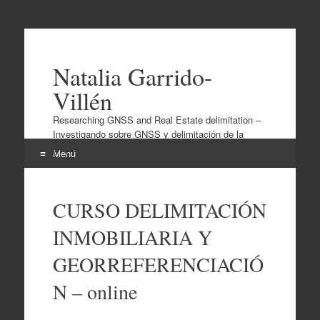
Natalia Garrido-
Villén
Researching GNSS and Real Estate delimitation –
Investigando sobre GNSS y delimitación de la
propiedad
Menú
Ir
al
CURSO DELIMITACIÓN
contenido
INMOBILIARIA Y
GEORREFERENCIACIÓ
N – online