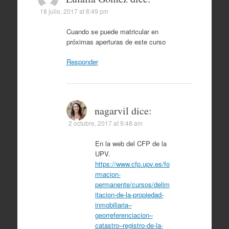
18 julio, 2017 at 8:49 pm
Cuando se puede matricular en
próximas aperturas de este curso
Responder
nagarvil
dice:
2 octubre, 2017 at 9:48 am
En la web del CFP de la
UPV.
https://www.cfp.upv.es/fo
rmacion-
permanente/cursos/delim
itacion-de-la-propiedad-
inmobiliaria–
georreferenciacion–
catastro–registro-de-la-