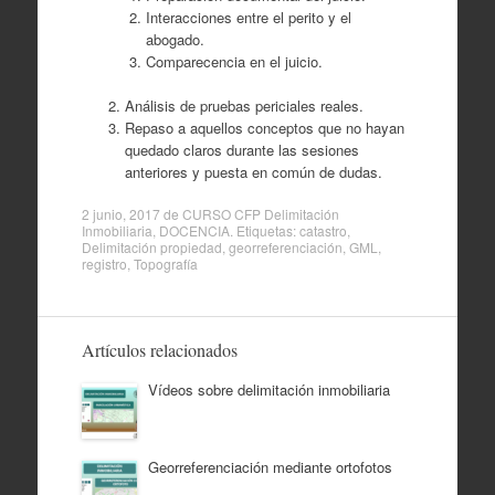
Interacciones entre el perito y el
abogado.
Comparecencia en el juicio.
Análisis de pruebas periciales reales.
Repaso a aquellos conceptos que no hayan
quedado claros durante las sesiones
anteriores y puesta en común de dudas.
2 junio, 2017
de
CURSO CFP Delimitación
Inmobiliaria
,
DOCENCIA
. Etiquetas:
catastro
,
Delimitación propiedad
,
georreferenciación
,
GML
,
registro
,
Topografía
Artículos relacionados
Vídeos sobre delimitación inmobiliaria
Georreferenciación mediante ortofotos