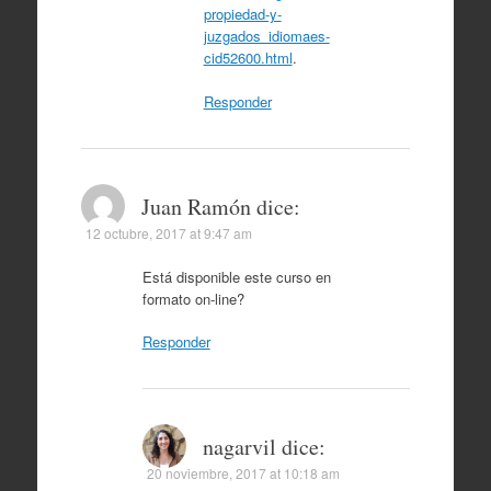
propiedad-y-
juzgados_idiomaes-
cid52600.html
.
Responder
Juan Ramón
dice:
12 octubre, 2017 at 9:47 am
Está disponible este curso en
formato on-line?
Responder
nagarvil
dice:
20 noviembre, 2017 at 10:18 am