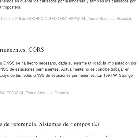
tenemos en cuenta los causados por la ionosfera y también los causados por
a troposfera.
1 abril, 2016
de
DOCENCIA
,
GEODESIA ESPACIAL
,
Teoría Geodesia Espacial
.
ermanentes. CORS
mas GNSS se ha hecho necesario, dada su enorme utilidad, la implantación por
GNSS de estaciones permanentes. Actualmente no se concibe trabajar en
 apoyo de las redes GNSS de estaciones permanentes. En 1994 W. Strange
IA ESPACIAL
,
Teoría Geodesia Espacial
.
s de referencia. Sistemas de tiempos (2)