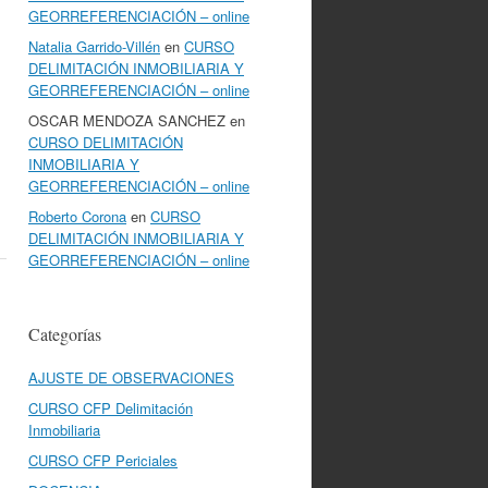
GEORREFERENCIACIÓN – online
Natalia Garrido-Villén
en
CURSO
DELIMITACIÓN INMOBILIARIA Y
GEORREFERENCIACIÓN – online
OSCAR MENDOZA SANCHEZ
en
CURSO DELIMITACIÓN
INMOBILIARIA Y
GEORREFERENCIACIÓN – online
Roberto Corona
en
CURSO
DELIMITACIÓN INMOBILIARIA Y
GEORREFERENCIACIÓN – online
Categorías
AJUSTE DE OBSERVACIONES
CURSO CFP Delimitación
Inmobiliaria
CURSO CFP Periciales