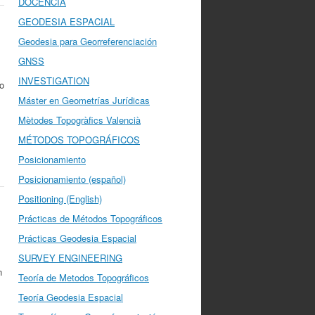
DOCENCIA
GEODESIA ESPACIAL
Geodesia para Georreferenciación
GNSS
INVESTIGATION
 o
Máster en Geometrías Jurídicas
Mètodes Topogràfics Valencià
MÉTODOS TOPOGRÁFICOS
Posicionamiento
Posicionamiento (español)
Positioning (English)
Prácticas de Métodos Topográficos
Prácticas Geodesia Espacial
SURVEY ENGINEERING
n
Teoría de Metodos Topográficos
Teoría Geodesia Espacial