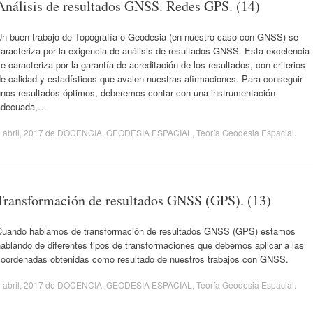
Análisis de resultados GNSS. Redes GPS. (14)
Un buen trabajo de Topografía o Geodesia (en nuestro caso con GNSS) se
aracteriza por la exigencia de análisis de resultados GNSS. Esta excelencia
e caracteriza por la garantía de acreditación de los resultados, con criterios
e calidad y estadísticos que avalen nuestras afirmaciones. Para conseguir
unos resultados óptimos, deberemos contar con una instrumentación
adecuada,…
 abril, 2017
de
DOCENCIA
,
GEODESIA ESPACIAL
,
Teoría Geodesia Espacial
.
Transformación de resultados GNSS (GPS). (13)
Cuando hablamos de transformación de resultados GNSS (GPS) estamos
ablando de diferentes tipos de transformaciones que debemos aplicar a las
coordenadas obtenidas como resultado de nuestros trabajos con GNSS.
 abril, 2017
de
DOCENCIA
,
GEODESIA ESPACIAL
,
Teoría Geodesia Espacial
.