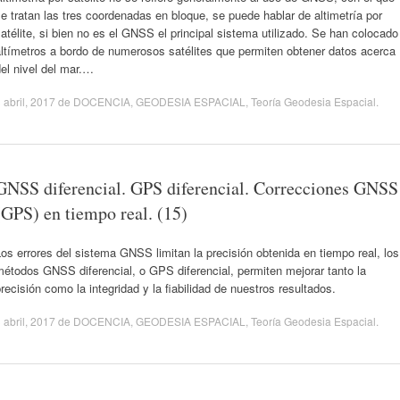
e tratan las tres coordenadas en bloque, se puede hablar de altimetría por
atélite, si bien no es el GNSS el principal sistema utilizado. Se han colocado
ltímetros a bordo de numerosos satélites que permiten obtener datos acerca
el nivel del mar.…
 abril, 2017
de
DOCENCIA
,
GEODESIA ESPACIAL
,
Teoría Geodesia Espacial
.
GNSS diferencial. GPS diferencial. Correcciones GNSS
(GPS) en tiempo real. (15)
os errores del sistema GNSS limitan la precisión obtenida en tiempo real, los
étodos GNSS diferencial, o GPS diferencial, permiten mejorar tanto la
recisión como la integridad y la fiabilidad de nuestros resultados.
 abril, 2017
de
DOCENCIA
,
GEODESIA ESPACIAL
,
Teoría Geodesia Espacial
.