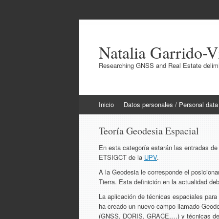
Natalia Garrido-V
Researching GNSS and Real Estate delimit
Ir
Inicio
Datos personales / Personal data
al
contenido
Teoría Geodesia Espacial
En esta categoría estarán las entradas de 
ETSIGCT de la
UPV
.
A la Geodesia le corresponde el posiciona
Tierra. Esta definición en la actualidad 
La aplicación de técnicas espaciales para
ha creado un nuevo campo llamado Geodesia
(GNSS, DORIS, GRACE,…) y técnicas de I