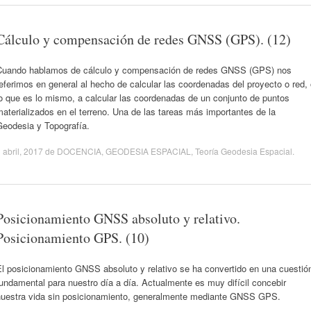
Cálculo y compensación de redes GNSS (GPS). (12)
Cuando hablamos de cálculo y compensación de redes GNSS (GPS) nos
eferimos en general al hecho de calcular las coordenadas del proyecto o red,
o que es lo mismo, a calcular las coordenadas de un conjunto de puntos
aterializados en el terreno. Una de las tareas más importantes de la
Geodesia y Topografía.
 abril, 2017
de
DOCENCIA
,
GEODESIA ESPACIAL
,
Teoría Geodesia Espacial
.
Posicionamiento GNSS absoluto y relativo.
Posicionamiento GPS. (10)
El posicionamiento GNSS absoluto y relativo se ha convertido en una cuestió
undamental para nuestro día a día. Actualmente es muy difícil concebir
nuestra vida sin posicionamiento, generalmente mediante GNSS GPS.