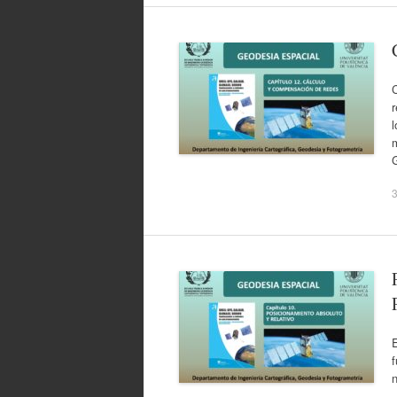
r
l
m
3
f