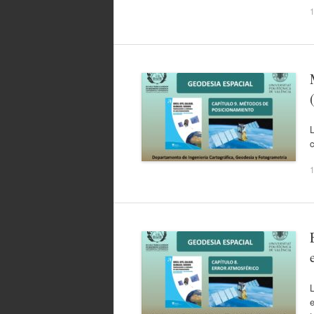
1
c
1