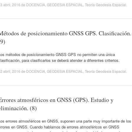
3 abril, 2016
de
DOCENCIA
,
GEODESIA ESPACIAL
,
Teoría Geodesia Espacial
.
Métodos de posicionamiento GNSS GPS. Clasificación.
(9)
Los métodos de posicionamiento GNSS GPS no permiten una única
lasificación, para clasificarlos se deberá atender a diferentes criterios.
2 abril, 2016
de
DOCENCIA
,
GEODESIA ESPACIAL
,
Teoría Geodesia Espacial
.
Errores atmosféricos en GNSS (GPS). Estudio y
eliminación. (8)
Los errores atmosféricos en GNSS, suponen una parte muy importante de los
errores en GNSS. Cuando hablamos de errores atmosféricos en GNSS