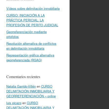
Vídeos sobre delimitación inmobiliaria
CURSO: INICIACIÓN A LA
PRÁCTICA PERICIAL. LA
PROFESIÓN DE PERITO JUDICIAL
Georreferenciación mediante
ortofotos
Resolución alternativa de conflictos
en delimitación inmobiliaria
Representación gráfica alternativa
georreferenciada (RGAG)
Comentarios recientes
Natalia Garrido-Villén
en
CURSO
DELIMITACIÓN INMOBILIARIA Y
GEORREFERENCIACIÓN – online
luis picazo
en
CURSO
DELIMITACIÓN INMOBILIARIA Y