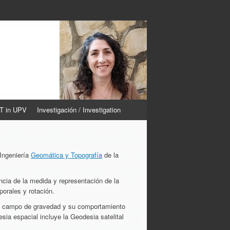
CT in UPV
Investigación / Investigation
 Ingeniería
Geomática y Topografía
de la
ncia de la medida y representación de la
porales y rotación.
e su campo de gravedad y su comportamiento
ia espacial incluye la Geodesia satelital