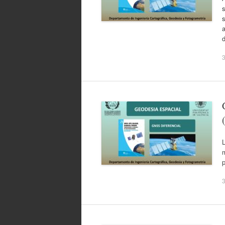
s
s
a
d
3
L
m
p
3