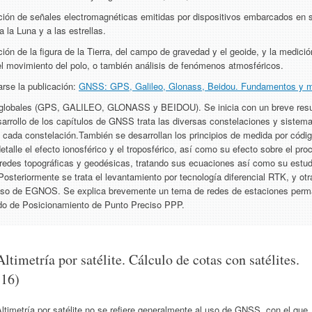
ión de señales electromagnéticas emitidas por dispositivos embarcados en saté
 la Luna y a las estrellas.
ción de la figura de la Tierra, del campo de gravedad y el geoide, y la medi
 el movimiento del polo, o también análisis de fenómenos atmosféricos.
arse la publicación:
GNSS: GPS, Galileo, Glonass, Beidou. Fundamentos y m
S globales (GPS, GALILEO, GLONASS y BEIDOU). Se inicia con un breve resu
sarrollo de los capítulos de GNSS trata las diversas constelaciones y siste
 cada constelación.También se desarrollan los principios de medida por códig
detalle el efecto ionosférico y el troposférico, así como su efecto sobre el p
edes topográficas y geodésicas, tratando sus ecuaciones así como su estudio e
 Posteriormente se trata el levantamiento por tecnología diferencial RTK, y otr
caso de EGNOS. Se explica brevemente un tema de redes de estaciones per
ado de Posicionamiento de Punto Preciso PPP.
Altimetría por satélite. Cálculo de cotas con satélites.
(16)
ltimetría por satélite no se refiere generalmente al uso de GNSS, con el que