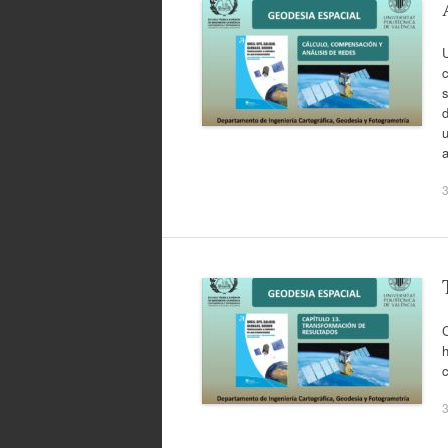
c
s
d
3
h
3