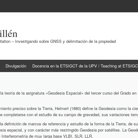
illén
ation – Investigando sobre GNSS y delimitación de la propiedad
Divulgación
Docencia en la ETSIGCT de la UPV / Teaching at ETSIG
la teoría de la asignatura «Geodesia Espacial» del tercer curso del Grado en
miento preciso sobre la Tierra, Helmert (1880) define la Geodesia como la cie
debe completarse con el estudio de su campo de gravedad, sus variaciones tem
 la definición de marcos de referencia y estudio de la forma de la Tierra, d
 espacial, y con carácter más restringido Geodesia por satélites. La Geodes
nterferometría de muy larga base VLBI, SLR, LLR.