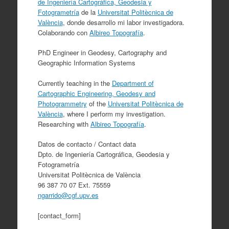
de Ingeniería Cartográfica, Geodesia y
Fotogrametría
de la
Universitat Politècnica de
València
, donde desarrollo mi labor investigadora.
Colaborando con
Albireo Topografía
.
PhD Engineer in Geodesy, Cartography and
Geographic Information Systems
Currently teaching in the
Department of
Cartographic Engineering, Geodesy and
Photogrammetry
of the
Universitat Politècnica de
València
, where I perform my investigation.
Researching with
Albireo Topografía
.
Datos de contacto / Contact data
Dpto. de Ingeniería Cartográfica, Geodesia y
Fotogrametría
Universitat Politècnica de València
96 387 70 07 Ext. 75559
ngarrido@cgf.upv.es
[contact_form]