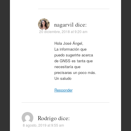
nagarvil
dice:
20 diciembre, 2018 at 9:20 am
Hola José Ángel,
La información que
puedo sugerirte acerca
de GNSS es tanta que
necesitaría que
precisaras un poco más.
Un saludo
Responder
Rodrigo
dice:
8 agosto, 2019 at 9:55 am