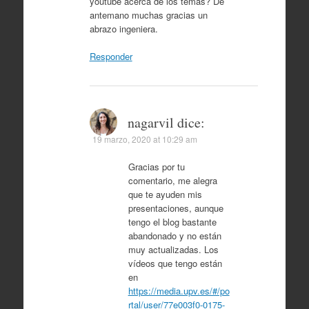
youtube acerca de los temas? De
antemano muchas gracias un
abrazo ingeniera.
Responder
nagarvil
dice:
19 marzo, 2020 at 10:29 am
Gracias por tu
comentario, me alegra
que te ayuden mis
presentaciones, aunque
tengo el blog bastante
abandonado y no están
muy actualizadas. Los
vídeos que tengo están
en
https://media.upv.es/#/po
rtal/user/77e003f0-0175-