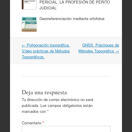
PERICIAL. LA PROFESIÓN DE PERITO
JUDICIAL
Georreferenciación mediante ortofotos
Navegación
←
Poligonación topográfica.
GNSS. Pràctiques de
por
Vídeo prácticas de Métodos
Mètodes Topogràfics
→
artículos
Topográficos.
Deja una respuesta
Tu dirección de correo electrónico no será
publicada.
Los campos obligatorios están
marcados con
*
Comentario
*