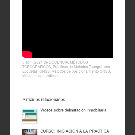
5 abril, 2021
de
DOCENCIA
,
MÉTODOS
TOPOGRÁFICOS
,
Prácticas de Métodos Topográficos
.
Etiquetas:
GNSS
,
Métodos de posicionamiento GNSS
,
Métodos topográficos
Artículos relacionados
Vídeos sobre delimitación inmobiliaria
CURSO: INICIACIÓN A LA PRÁCTICA