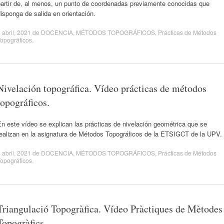
partir de, al menos, un punto de coordenadas previamente conocidas que
isponga de salida en orientación.
 abril, 2021
de
DOCENCIA
,
MÉTODOS TOPOGRÁFICOS
,
Prácticas de Métodos
opográficos
.
Nivelación topográfica. Vídeo prácticas de métodos
topográficos.
n este vídeo se explican las prácticas de nivelación geométrica que se
realizan en la asignatura de Métodos Topográficos de la ETSIGCT de la UPV.
 abril, 2021
de
DOCENCIA
,
MÉTODOS TOPOGRÁFICOS
,
Prácticas de Métodos
opográficos
.
Triangulació Topogràfica. Vídeo Pràctiques de Mètodes
Topogràfics