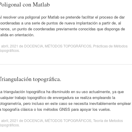
Poligonal con Matlab
l resolver una poligonal por Matlab se pretende facilitar el proceso de dar
oordenadas a una serie de puntos de nueva implantación a partir de, al
menos, un punto de coordenadas previamente conocidas que disponga de
alida en orientación.
 abril, 2021
de
DOCENCIA
,
MÉTODOS TOPOGRÁFICOS
,
Prácticas de Métodos
opográficos
.
Triangulación topográfica.
a triangulación topográfica ha disminuido en su uso actualmente, ya que
ualquier trabajo topográfico de envergadura se realiza empleando la
otogrametría, pero incluso en este caso se necesita inevitablemente emplear
a topografía clásica o los métodos GNSS para apoyar los vuelos.
 abril, 2021
de
DOCENCIA
,
MÉTODOS TOPOGRÁFICOS
,
Teoría de Metodos
opográficos
.