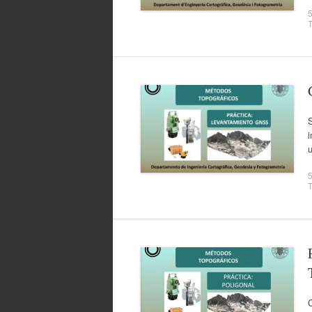
5
i
u
5
T
C