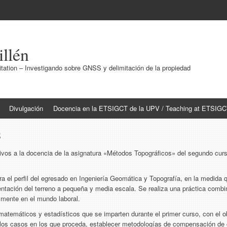
illén
ation – Investigando sobre GNSS y delimitación de la propiedad
Divulgación
Docencia en la ETSIGCT de la UPV / Teaching at ETSIG
S
ivos a la docencia de la asignatura «Métodos Topográficos» del segundo cur
ra el perfil del egresado en Ingeniería Geomática y Topografía, en la medida
ntación del terreno a pequeña y media escala. Se realiza una práctica com
almente en el mundo laboral.
atemáticos y estadísticos que se imparten durante el primer curso, con el obj
ellos casos en los que proceda, establecer metodologías de compensación de