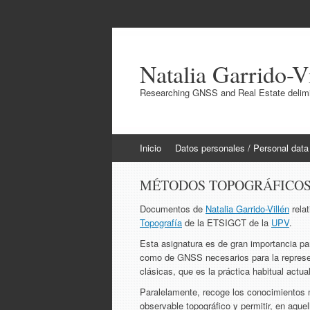
Natalia Garrido-V
Researching GNSS and Real Estate delimit
Ir
Inicio
Datos personales / Personal data
al
contenido
MÉTODOS TOPOGRÁFICO
Documentos de
Natalia Garrido-Villén
relat
Topografía
de la ETSIGCT de la
UPV
.
Esta asignatura es de gran importancia pa
como de GNSS necesarios para la represe
clásicas, que es la práctica habitual actu
Paralelamente, recoge los conocimientos m
observable topográfico y permitir, en aqu