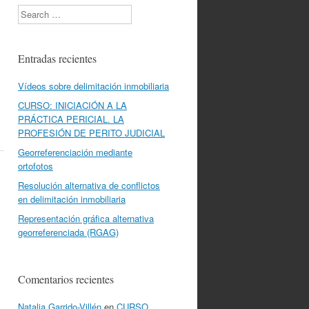
Search
Entradas recientes
Vídeos sobre delimitación inmobiliaria
CURSO: INICIACIÓN A LA
PRÁCTICA PERICIAL. LA
PROFESIÓN DE PERITO JUDICIAL
Georreferenciación mediante
ortofotos
Resolución alternativa de conflictos
en delimitación inmobiliaria
Representación gráfica alternativa
georreferenciada (RGAG)
Comentarios recientes
Natalia Garrido-Villén
en
CURSO