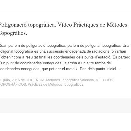
Poligonació topogràfica. Vídeo Pràctiques de Mètodes
Topogràfics.
uan parlem de poligonació topogràfica, parlem de poligonal topogràfica. Una
oligonal topogràfica és una successió encadenada de radiacions, on s’han
’obtenir com a resultat final les coordenades dels punts d’estació. Es parteix
’un punt de coordenades conegudes i s’arriba a un altre també de
coordenades conegudes, que pot ser el mateix. Des dels punts inicial…
2 julio, 2016
de
DOCENCIA
,
Mètodes Topogràfics Valencià
,
MÉTODOS
TOPOGRÁFICOS
,
Prácticas de Métodos Topográficos
.