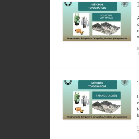
A
c
s
5
T
L
c
f
l
5
T