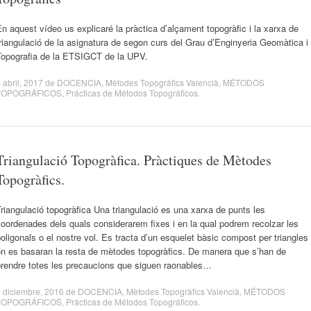
n aquest vídeo us explicaré la pràctica d’alçament topogràfic i la xarxa de
riangulació de la asignatura de segon curs del Grau d’Enginyeria Geomàtica i
Topografia de la ETSIGCT de la UPV.
 abril, 2017
de
DOCENCIA
,
Mètodes Topogràfics Valencià
,
MÉTODOS
TOPOGRÁFICOS
,
Prácticas de Métodos Topográficos
.
Triangulació Topogràfica. Pràctiques de Mètodes
Topogràfics.
riangulació topogràfica Una triangulació es una xarxa de punts les
oordenades dels quals considerarem fixes i en la qual podrem recolzar les
oligonals o el nostre vol. Es tracta d’un esquelet bàsic compost per triangles
on es basaran la resta de mètodes topogràfics. De manera que s’han de
prendre totes les precaucions que siguen raonables…
 diciembre, 2016
de
DOCENCIA
,
Mètodes Topogràfics Valencià
,
MÉTODOS
TOPOGRÁFICOS
,
Prácticas de Métodos Topográficos
.