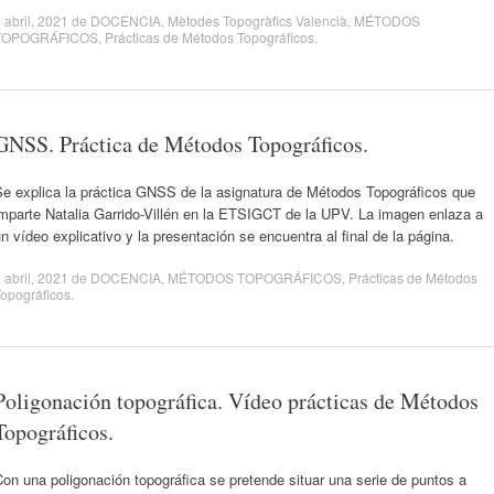
 abril, 2021
de
DOCENCIA
,
Mètodes Topogràfics Valencià
,
MÉTODOS
TOPOGRÁFICOS
,
Prácticas de Métodos Topográficos
.
GNSS. Práctica de Métodos Topográficos.
Se explica la práctica GNSS de la asignatura de Métodos Topográficos que
mparte Natalia Garrido-Villén en la ETSIGCT de la UPV. La imagen enlaza a
n vídeo explicativo y la presentación se encuentra al final de la página.
 abril, 2021
de
DOCENCIA
,
MÉTODOS TOPOGRÁFICOS
,
Prácticas de Métodos
opográficos
.
Poligonación topográfica. Vídeo prácticas de Métodos
Topográficos.
on una poligonación topográfica se pretende situar una serie de puntos a