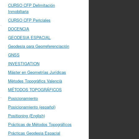
CURSO CFP Delimitación
Inmobiliaria
CURSO CFP Periciales
DOCENCIA
GEODESIA ESPACIAL
Geodesia para Georreferenciación
GNSS
INVESTIGATION
Máster en Geometrías Jurídicas
Mètodes Topogràfics Valencià
MÉTODOS TOPOGRÁFICOS
Posicionamiento
Posicionamiento (español)
Positioning (English)
Prácticas de Métodos Topográficos
Prácticas Geodesia Espacial