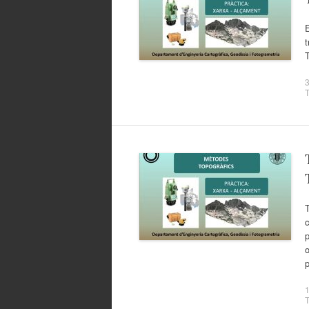
E
t
3
T
c
p
1