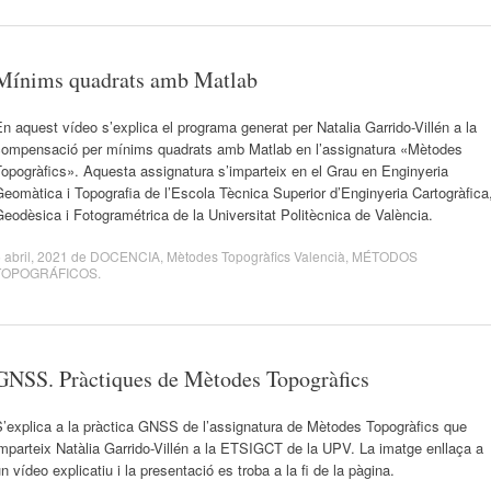
Mínims quadrats amb Matlab
n aquest vídeo s’explica el programa generat per Natalia Garrido-Villén a la
compensació per mínims quadrats amb Matlab en l’assignatura «Mètodes
opogràfics». Aquesta assignatura s’imparteix en el Grau en Enginyeria
eomàtica i Topografia de l’Escola Tècnica Superior d’Enginyeria Cartogràfica
eodèsica i Fotogramétrica de la Universitat Politècnica de València.
 abril, 2021
de
DOCENCIA
,
Mètodes Topogràfics Valencià
,
MÉTODOS
TOPOGRÁFICOS
.
GNSS. Pràctiques de Mètodes Topogràfics
’explica a la pràctica GNSS de l’assignatura de Mètodes Topogràfics que
mparteix Natàlia Garrido-Villén a la ETSIGCT de la UPV. La imatge enllaça a
n vídeo explicatiu i la presentació es troba a la fi de la pàgina.