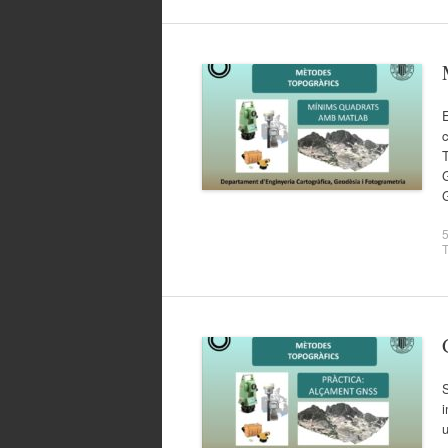
E
T
G
G
5
S
i
u