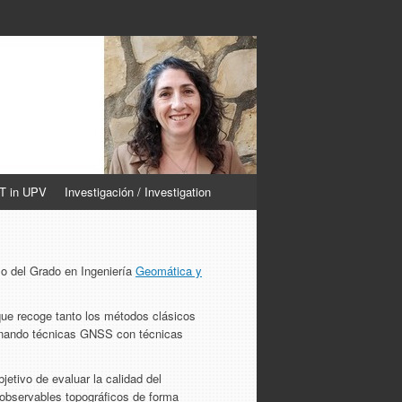
CT in UPV
Investigación / Investigation
so del Grado en Ingeniería
Geomática y
 que recoge tanto los métodos clásicos
binando técnicas GNSS con técnicas
etivo de evaluar la calidad del
 observables topográficos de forma