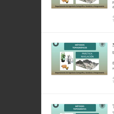
d
4
T
E
4
T