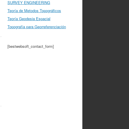
SURVEY ENGINEERING
Teoría de Metodos Topográficos
Teoría Geodesia Espacial
Topografía para Georreferenciación
[bestwebsoft_contact_form]