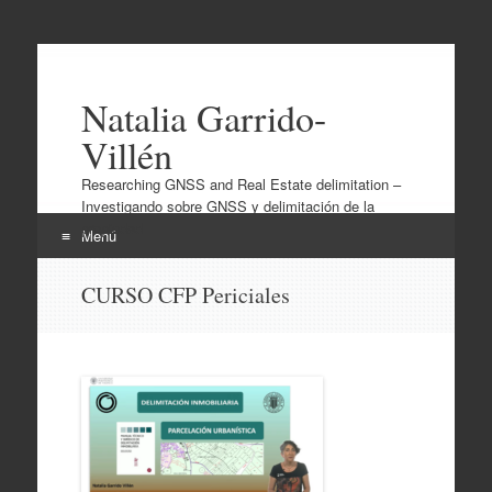
Natalia Garrido-
Villén
Researching GNSS and Real Estate delimitation –
Investigando sobre GNSS y delimitación de la
propiedad
Menú
Ir
CURSO CFP Periciales
al
contenido