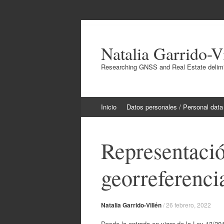
Natalia Garrido-V
Researching GNSS and Real Estate delimit
Ir
Inicio
Datos personales / Personal data
al
contenido
Representació
georreferenc
Natalia Garrido-Villén
/
26 febrero, 2022
Desde la entrada en vigor de la Ley 13/2015