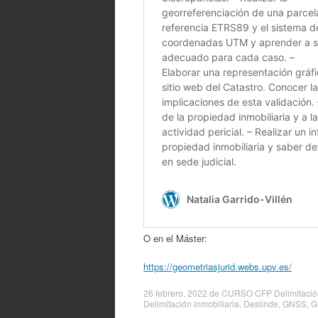
O en el Máster:
https://geometriasjurid.webs.upv.es/
26 febrero, 2022
de
CURSO CFP Delimitación
Delimitación inmobiliaria
,
Deslinde
,
GNSS
,
G