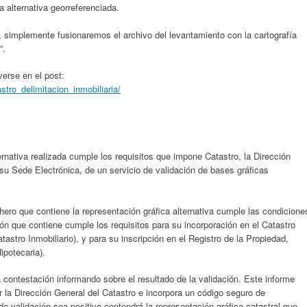
 alternativa georreferenciada.
a, simplemente fusionaremos el archivo del levantamiento con la cartografía
e”.
erse en el post:
stro_delimitacion_inmobiliaria/
ternativa realizada cumple los requisitos que impone Catastro, la Dirección
su Sede Electrónica, de un servicio de validación de bases gráficas
hero que contiene la representación gráfica alternativa cumple las condicione
ión que contiene cumple los requisitos para su incorporación en el Catastro
atastro Inmobiliario), y para su inscripción en el Registro de la Propiedad,
Hipotecaria).
a contestación informando sobre el resultado de la validación. Este informe
r la Dirección General del Catastro e incorpora un código seguro de
de validación sea positivo contendrá la representación gráfica catastral que