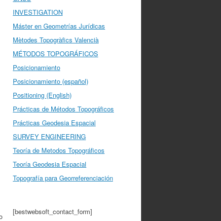
INVESTIGATION
Máster en Geometrías Jurídicas
Mètodes Topogràfics Valencià
MÉTODOS TOPOGRÁFICOS
Posicionamiento
Posicionamiento (español)
Positioning (English)
Prácticas de Métodos Topográficos
Prácticas Geodesia Espacial
SURVEY ENGINEERING
Teoría de Metodos Topográficos
Teoría Geodesia Espacial
Topografía para Georreferenciación
[bestwebsoft_contact_form]
o