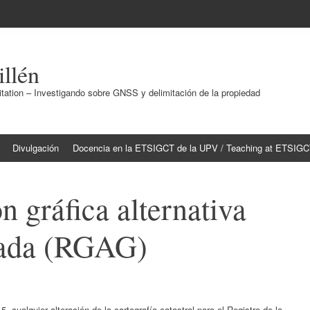
illén
ation – Investigando sobre GNSS y delimitación de la propiedad
Divulgación
Docencia en la ETSIGCT de la UPV / Teaching at ETSIG
n gráfica alternativa
iada (RGAG)
, cualquier alteración de la cartografía catastral para el Registro de la