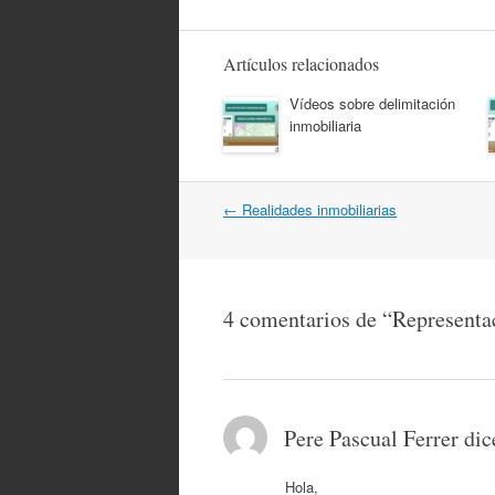
Artículos relacionados
Vídeos sobre delimitación
inmobiliaria
Navegación
←
Realidades inmobiliarias
por
artículos
4 comentarios de “
Representac
Pere Pascual Ferrer
dic
Hola,