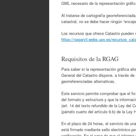
GML necesario de la representación gráfica
Al tratarse de cartografía georreferenciad
catastral, no se debe hacer ningún “encaj
Los recursos que ofrece Catastro pueden v
https://nagarvil.webs.upv.es/recursos_cata
Requisitos de la RGAG
Para saber si la representación gráfica al
General del Catastro dispone, a través de 
georreferenciadas alternativas.
Este servicio permite comprobar que el fic
del formato y estructura y que la informac
(art. 14 del texto refundido de la Ley del C
(párrafo cuarto del artículo 9.b) de la Ley 
En el plazo de 24 horas, el servicio da un
está firmado mediante sello electrónico po
verificación. En el caso de que el informe 