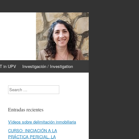
CT in UPV
Investigación / Investigation
Search
Entradas recientes
Vídeos sobre delimitación inmobiliaria
CURSO: INICIACIÓN A LA
PRÁCTICA PERICIAL. LA