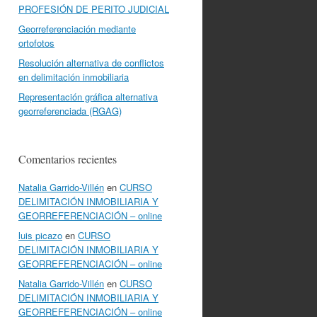
PROFESIÓN DE PERITO JUDICIAL
Georreferenciación mediante
ortofotos
Resolución alternativa de conflictos
en delimitación inmobiliaria
Representación gráfica alternativa
georreferenciada (RGAG)
Comentarios recientes
Natalia Garrido-Villén
en
CURSO
DELIMITACIÓN INMOBILIARIA Y
GEORREFERENCIACIÓN – online
luis picazo
en
CURSO
DELIMITACIÓN INMOBILIARIA Y
GEORREFERENCIACIÓN – online
Natalia Garrido-Villén
en
CURSO
DELIMITACIÓN INMOBILIARIA Y
GEORREFERENCIACIÓN – online