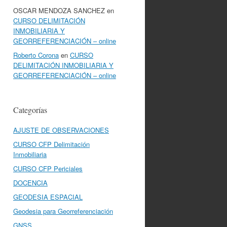
OSCAR MENDOZA SANCHEZ
en
CURSO DELIMITACIÓN
INMOBILIARIA Y
GEORREFERENCIACIÓN – online
Roberto Corona
en
CURSO
DELIMITACIÓN INMOBILIARIA Y
GEORREFERENCIACIÓN – online
Categorías
AJUSTE DE OBSERVACIONES
CURSO CFP Delimitación
Inmobiliaria
CURSO CFP Periciales
DOCENCIA
GEODESIA ESPACIAL
Geodesia para Georreferenciación
GNSS