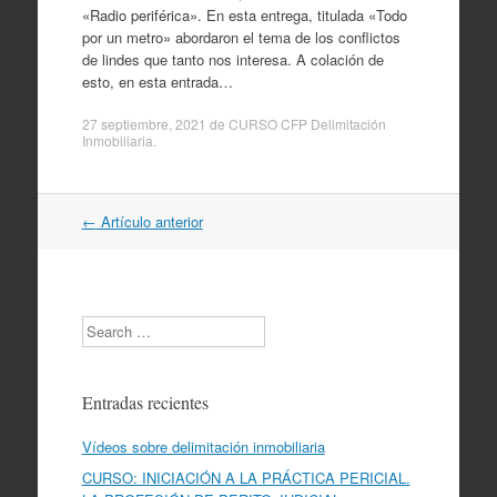
«Radio periférica». En esta entrega, titulada «Todo
por un metro» abordaron el tema de los conflictos
de lindes que tanto nos interesa. A colación de
esto, en esta entrada…
27 septiembre, 2021
de
CURSO CFP Delimitación
Inmobiliaria
.
Navegación
←
Artículo anterior
por
artículos
Search
Entradas recientes
Vídeos sobre delimitación inmobiliaria
CURSO: INICIACIÓN A LA PRÁCTICA PERICIAL.