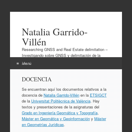
Natalia Garrido-
Villén
Researching GNSS and Real Estate delimitation –
Investigando sobre GNSS y delimitación de la
propiedad
Menú
Ir
DOCENCIA
al
contenido
Se encuentran aquí los documentos relativos a la
docencia de
Natalia Garrido-Villén
en la
ETSIGCT
de la
Universitat Politècnica de València
. Hay
textos y presentaciones de la asignaturas del
Grado en Ingeniería Geomática y Topografía
,
Máster en Geomática y Geoinformación
y
Máster
en Geometrías Jurídicas
.