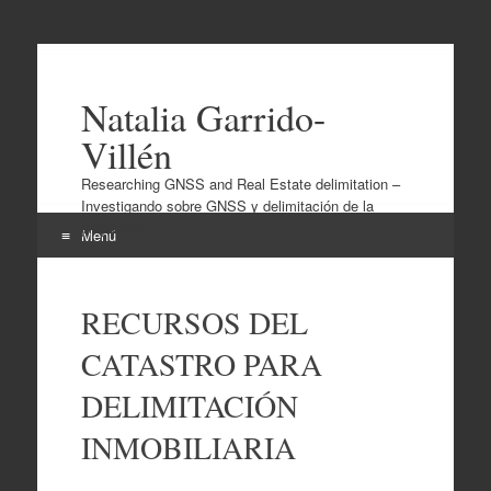
Natalia Garrido-
Villén
Researching GNSS and Real Estate delimitation –
Investigando sobre GNSS y delimitación de la
propiedad
Menú
Ir
al
RECURSOS DEL
contenido
CATASTRO PARA
DELIMITACIÓN
INMOBILIARIA