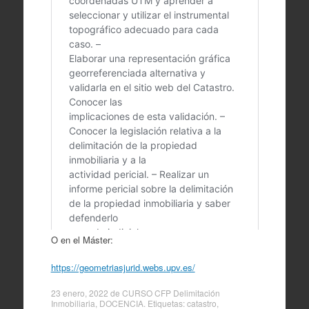
O en el Máster:
https://geometriasjurid.webs.upv.es/
23 enero, 2022
de
CURSO CFP Delimitación
Inmobiliaria
,
DOCENCIA
. Etiquetas:
catastro
,