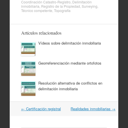
Coordinación Catastro-Registro
,
Delimitación
inmobiliaria
,
Registro de la Propiedad
,
Surveying
,
Técnico competente
,
Topografía
Artículos relacionados
Vídeos sobre delimitación inmobiliaria
Georreferenciación mediante ortofotos
Resolución alternativa de conflictos en
delimitación inmobiliaria
Navegación
←
Certificación registral
Realidades inmobiliarias
→
por
artículos