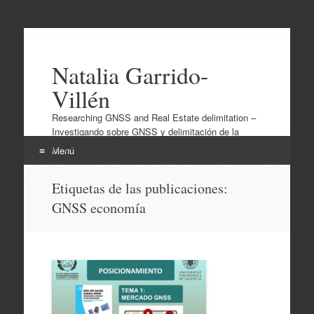
Natalia Garrido-
Villén
Researching GNSS and Real Estate delimitation –
Investigando sobre GNSS y delimitación de la
propiedad
Menú
Ir
Etiquetas de las publicaciones:
al
GNSS economía
contenido