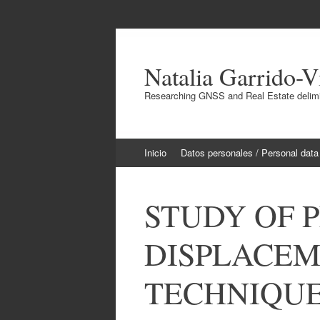
Natalia Garrido-V
Researching GNSS and Real Estate delimit
Ir
Inicio
Datos personales / Personal data
al
contenido
STUDY OF 
DISPLACEM
TECHNIQUE