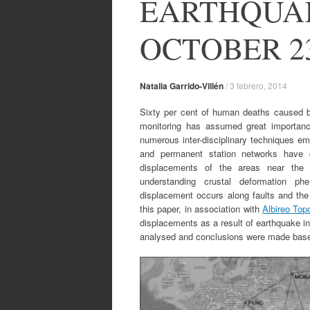
EARTHQUAK
OCTOBER 23
Natalia Garrido-Villén
/
3 febrero, 2014
Sixty per cent of human deaths caused b
monitoring has assumed great importance
numerous inter-disciplinary techniques 
and permanent station networks have cr
displacements of the areas near the 
understanding crustal deformation ph
displacement occurs along faults and the
this paper, in association with
Albireo Top
displacements as a result of earthquake i
analysed and conclusions were made base