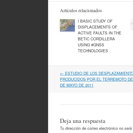
Artículos relacionados
I BASIC STUDY OF
DISPLACEMENTS OF
ACTIVE FAULTS IN THE
BETIC CORDILLERA
USING #GNSS
TECHNOLOGIES
Navegación
←
ESTUDIO DE LOS DESPLAZAMIENT
por
PRODUCIDOS POR EL TERREMOTO DE 
artículos
DE MAYO DE 2011
Deja una respuesta
Tu dirección de correo electrónico no será