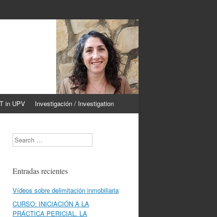
CT in UPV
Investigación / Investigation
Search
Entradas recientes
Vídeos sobre delimitación inmobiliaria
CURSO: INICIACIÓN A LA
PRÁCTICA PERICIAL. LA