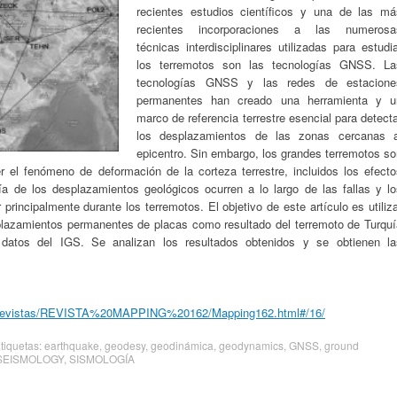
recientes estudios científicos y una de las má
recientes incorporaciones a las numerosa
técnicas interdisciplinares utilizadas para estudi
los terremotos son las tecnologías GNSS. La
tecnologías GNS
S y las redes de estacione
permanentes han creado una herramienta y u
marco de referencia terrestre esencial para detect
los desplazamientos de las zonas cercanas a
epicentro. Sin embargo, los grandes terremotos so
 el fenómeno de deformación de la corteza terrestre, incluidos los efecto
 de los desplazamientos geológicos ocurren a lo largo de las fallas y lo
 principalmente durante los terremotos. El objetivo de este artículo es utiliz
plazamientos permanentes de placas como resultado del terremoto de Turquí
 datos del IGS. Se analizan los resultados obtenidos y se obtienen la
es/revistas/REVISTA%20MAPPING%20162/Mapping162.html#/16/
Etiquetas:
earthquake
,
geodesy
,
geodinámica
,
geodynamics
,
GNSS
,
ground
SEISMOLOGY
,
SISMOLOGÍA