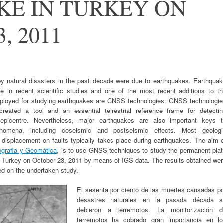
E IN TURKEY ON
, 2011
y natural disasters in the past decade were due to earthquakes. Earthquak
 in recent scientific studies and one of the most recent additions to th
employed for studying earthquakes are GNSS technologies. GNSS technologie
eated a tool and an essential terrestrial reference frame for detectin
epicentre. Nevertheless, major earthquakes are also important keys t
enomena, including coseismic and postseismic effects. Most geologi
 displacement on faults typically takes place during earthquakes. The aim o
ografia y Geomática
, is to use GNSS techniques to study the permanent plat
n Turkey on October 23, 2011 by means of IGS data. The results obtained we
d on the undertaken study.
El sesenta por ciento de las muert
es
causadas po
desastres naturales en la pasada década s
debieron a terremotos. La monitorización d
terremotos ha cobrado gran importancia en lo