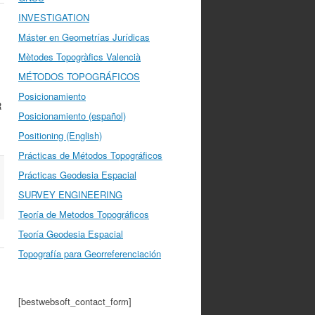
INVESTIGATION
Máster en Geometrías Jurídicas
Mètodes Topogràfics Valencià
MÉTODOS TOPOGRÁFICOS
Posicionamiento
R
Posicionamiento (español)
Positioning (English)
Prácticas de Métodos Topográficos
Prácticas Geodesia Espacial
SURVEY ENGINEERING
Teoría de Metodos Topográficos
Teoría Geodesia Espacial
Topografía para Georreferenciación
[bestwebsoft_contact_form]