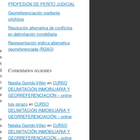
PROFESIÓN DE PERITO JUDICIAL
Georreferenciación mediante
ortofotos
Resolución alternativa de conflictos
en delimitación inmobiliaria
Representación gráfica alternativa
georreferenciada (RGAG)
e
e
s
g
Comentarios recientes
o
c
Natalia Garrido-Villén
en
CURSO
f
DELIMITACIÓN INMOBILIARIA Y
e
GEORREFERENCIACIÓN – online
re
luis picazo
en
CURSO
DELIMITACIÓN INMOBILIARIA Y
GEORREFERENCIACIÓN – online
r
e
Natalia Garrido-Villén
en
CURSO
e
DELIMITACIÓN INMOBILIARIA Y
s
GEORREFERENCIACIÓN – online