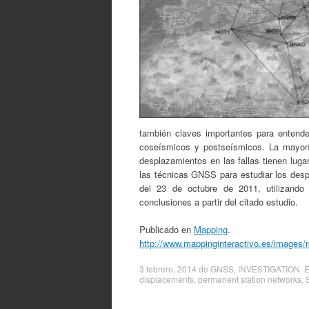
también claves importantes para entender
coseísmicos y postseísmicos. La mayoría
desplazamientos en las fallas tienen lugar
las técnicas GNSS para estudiar los des
del 23 de octubre de 2011, utilizando
conclusiones a partir del citado estudio.
Publicado en
Mapping
.
http://www.mappinginteractivo.es/imag
3 febrero, 2014
de
GNSS
,
INVESTIGATION
. 
displacements
,
permanent station networks
,