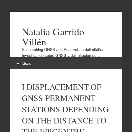
Natalia Garrido-
Villén
Researching GNSS and Real Estate delimitation –
Investigando sobre GNSS y delimitación de la
propiedad
Menú
Ir
al
I DISPLACEMENT OF
contenido
GNSS PERMANENT
STATIONS DEPENDING
ON THE DISTANCE TO
THE EPICENTRE