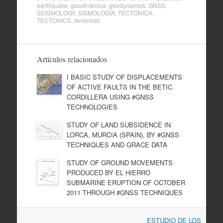
earthquake
,
geodinámica
,
geodynamics
,
GNSS
,
SEISMOLOGY
,
SISMOLOGÍA
,
TECTÓNICA
,
TECTONICS
,
terremoto
Artículos relacionados
I BASIC STUDY OF DISPLACEMENTS
OF ACTIVE FAULTS IN THE BETIC
CORDILLERA USING #GNSS
TECHNOLOGIES
STUDY OF LAND SUBSIDENCE IN
LORCA, MURCIA (SPAIN), BY #GNSS
TECHNIQUES AND GRACE DATA
STUDY OF GROUND MOVEMENTS
PRODUCED BY EL HIERRO
SUBMARINE ERUPTION OF OCTOBER
2011 THROUGH #GNSS TECHNIQUES
Navegación
ESTUDIO DE LOS