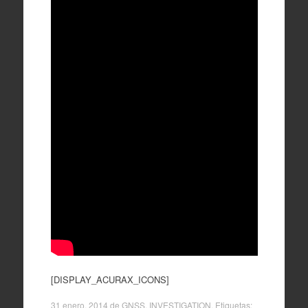
[DISPLAY_ACURAX_ICONS]
31 enero, 2014
de
GNSS
,
INVESTIGATION
. Etiquetas: